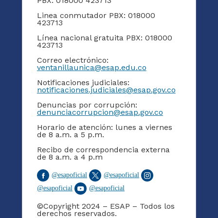
PBX: 018000 423713
Linea conmutador PBX: 018000
423713
Línea nacional gratuita PBX: 018000
423713
Correo electrónico:
ventanillaunica@esap.edu.co
Notificaciones judiciales:
notificaciones.judiciales@esap.gov.co
Denuncias por corrupción:
denunciacorrupcion@esap.gov.co
Horario de atención: lunes a viernes
de 8 a.m. a 5 p.m.
Recibo de correspondencia externa
de 8 a.m. a 4 p.m
@
esapoficial
@
esapoficial
@
esapoficial
@
esapoficial
©Copyright 2024 – ESAP – Todos los
derechos reservados.