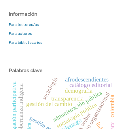
Información
Para lectores/as
Para autores
Para bibliotecarios
Palabras clave
sociología
afrodescendientes
investigación participativa
catálogo editorial
gobernanza indígena
demografía
administración pública
cambio organizacional
colombia
transparencia
gestión del cambio
sociología política
max weber
liderazgo