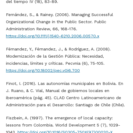
del tiempo IV (18), 83-89.
Fernández, S., & Rainey. (2006). Managing Successful
Organizational Change in the Public Sector. Public
Administration Review, 66, 168-176.
https://doi.org/10.1111/j.1540-6210.2006.00570.x
Férnandez, Y., Férnandez, J., & Rodríguez, A. (2008).
Modernización de la Gestión Pública: Necesidad,
incidencias, límites y críticas. Pecvnia (6), 75-105.
https://doi.org/10.18002/pec.v0i6.700
Finot, I. (2016). Las autonomías municipales en Bolivia. En
J. Ruano, & C. Vial, Manual de gobiernos locales en
iberoamérica (pág. 45). CLAD Centro Latinoamericano de
Administración para el Desarrollo: Santiago de Chile (Chile).
Fiszbein, A. (1997). The emergence of local capacity:
lessons from Colombia. World Development 5 (7), 1029-
1043.
https://doi.org/10.1016/S0305-750X(97)00020-X