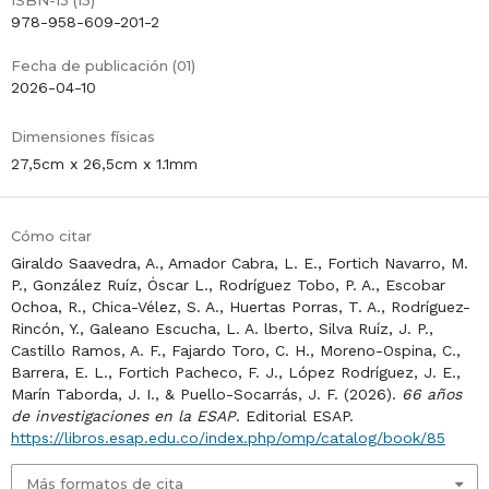
ISBN-13 (15)
978-958-609-201-2
Fecha de publicación (01)
2026-04-10
Dimensiones físicas
27,5cm x 26,5cm x 1.1mm
Cómo citar
Giraldo Saavedra, A., Amador Cabra, L. E., Fortich Navarro, M.
P., González Ruíz, Óscar L., Rodríguez Tobo, P. A., Escobar
Ochoa, R., Chica-Vélez, S. A., Huertas Porras, T. A., Rodríguez-
Rincón, Y., Galeano Escucha, L. A. lberto, Silva Ruíz, J. P.,
Castillo Ramos, A. F., Fajardo Toro, C. H., Moreno-Ospina, C.,
Barrera, E. L., Fortich Pacheco, F. J., López Rodríguez, J. E.,
Marín Taborda, J. I., & Puello-Socarrás, J. F. (2026).
66 años
de investigaciones en la ESAP
. Editorial ESAP.
https://libros.esap.edu.co/index.php/omp/catalog/book/85
Más formatos de cita