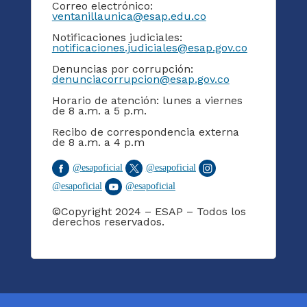
Correo electrónico:
ventanillaunica@esap.edu.co
Notificaciones judiciales:
notificaciones.judiciales@esap.gov.co
Denuncias por corrupción:
denunciacorrupcion@esap.gov.co
Horario de atención: lunes a viernes
de 8 a.m. a 5 p.m.
Recibo de correspondencia externa
de 8 a.m. a 4 p.m
@
esapoficial
@
esapoficial
@
esapoficial
@
esapoficial
©Copyright 2024 – ESAP – Todos los
derechos reservados.