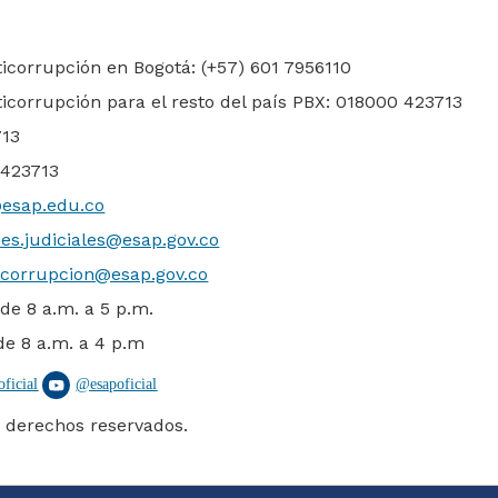
ticorrupción en Bogotá: (+57) 601 7956110
ticorrupción para el resto del país PBX: 018000 423713
713
 423713
@esap.edu.co
nes.judiciales@esap.gov.co
corrupcion@esap.gov.co
 de 8 a.m. a 5 p.m.
de 8 a.m. a 4 p.m
oficial
@
esapoficial
 derechos reservados.