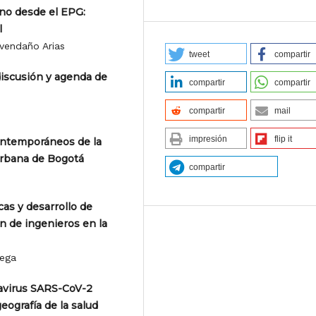
no desde el EPG:
l
vendaño Arias
tweet
compartir
discusión y agenda de
compartir
compartir
compartir
mail
impresión
flip it
ontemporáneos de la
urbana de Bogotá
compartir
as y desarrollo de
ón de ingenieros en la
tega
onavirus SARS-CoV-2
eografía de la salud