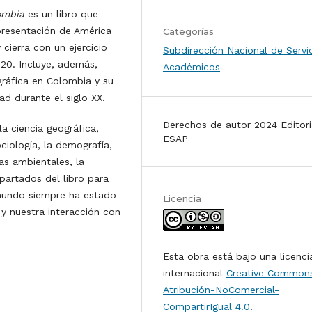
lombia
es un libro que
epresentación de América
Categorías
cierra con un ejercicio
Subdirección Nacional de Servi
020. Incluye, además,
Académicos
ográfica en Colombia y su
ad durante el siglo XX.
Derechos de autor 2024 Editori
la ciencia geográfica,
ESAP
ociología, la demografía,
ias ambientales, la
apartados del libro para
mundo siempre ha estado
Licencia
y nuestra interacción con
Esta obra está bajo una licenci
internacional
Creative Common
Atribución-NoComercial-
CompartirIgual 4.0
.