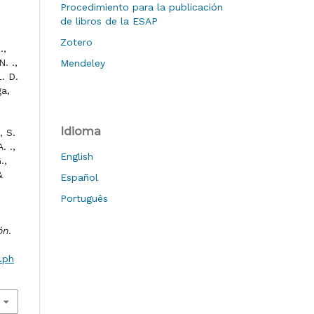
Procedimiento para la publicación
de libros de la ESAP
Zotero
.,
. .,
Mendeley
L. D.
ga,
Idioma
, S.
. .,
English
.,
&
Español
Português
ón
.
.ph