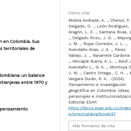
Cómo citar
Molina Andrade, A. ., Chenut, P. 
Delgado, O. ., León Rodríguez, N
Aragón, L. E. ., Santana Rivas, 
., Delgado Rozo, J. D. ., Mayor
n en Colombia. Sus
J. M. ., Rojas Corredor, J. L. .,
s territoriales de
Avendaño Arias, J. A. ., Pérez
Vallejo, J. ., Navarrete Cardona 
., Hincapié Ibarra, A. L. ., Beuf, A
Avendaño L., G. A. ., Montoya G
J. W. ., Castro Ortega , C. H. ., 
olombiana: un balance
Vergara Durán, R. A. . (2024).
xtranjeras entre 1970 y
Pensamiento e investigación
geográfica en Colombia: Ideas,
personajes e institucionalizaci
Editorial ESAP.
https://libros.esap.edu.co/index
 pensamiento
p/omp/catalog/book/47
Más formatos de cita