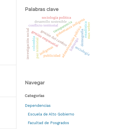
Palabras clave
sociología política
gobernanza indígena
desarrollo sostenible
transparencia
estadística
max weber
conflicto territorial
administración pública
investigación social
demografía
gestión del cambio
gestión empresarial
colombia
liderazgo
paz territorial
indígenas
sociología
publicidad
Navegar
Categorías
Dependencias
Escuela de Alto Gobierno
Facultad de Posgrados