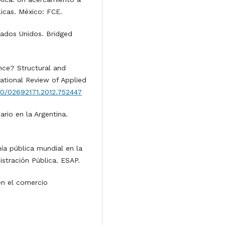
licas. México: FCE.
tados Unidos. Bridged
nce? Structural and
rnational Review of Applied
080/02692171.2012.752447
ario en la Argentina.
mía pública mundial en la
stración Pública. ESAP.
en el comercio