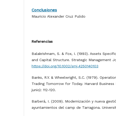
Conclusiones
Mauricio Alexander Cruz Pulido
Referencias
Balakrishnam, S. & Fox, I. (1993). Assets Specifi
and Capital Structure. Strategic Management Jou
https://doi.org/10.1002/smj.4250140103
Banks, R.Y. & Wheelwright, S.C. (1979). Operatio
Trading Tomorrow for Today. Harvard Business 
junio): 112-120.
Barberá, I. (2009). Modernización y nueva gesti
ayuntamientos del camp de Tarragona. Universitat