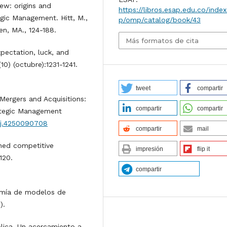
iew: origins and
https://libros.esap.edu.co/index
gic Management. Hitt, M.,
p/omp/catalog/book/43
en, MA., 124-188.
Más formatos de cita
xpectation, luck, and
0) (octubre):1231-1241.
tweet
compartir
 Mergers and Acquisitions:
compartir
compartir
ategic Management
smj.4250090708
compartir
mail
ined competitive
impresión
flip it
120.
compartir
omía de modelos de
).
blica. Un acercamiento a