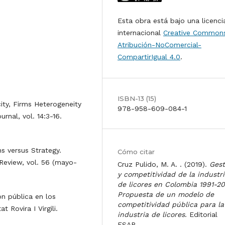
Esta obra está bajo una licenci
internacional
Creative Common
Atribución-NoComercial-
CompartirIgual 4.0
.
ISBN-13 (15)
city, Firms Heterogeneity
978-958-609-084-1
rnal, vol. 14:3-16.
ns versus Strategy.
Cómo citar
Review, vol. 56 (mayo-
Cruz Pulido, M. A. . (2019).
Gest
y competitividad de la industr
de licores en Colombia 1991-20
Propuesta de un modelo de
ón pública en los
competitividad pública para la
 Rovira I Virgili.
industria de licores
. Editorial
ESAP.