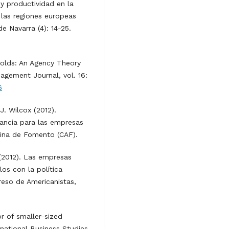
 y productividad en la
 las regiones europeas
e Navarra (4): 14-25.
Solds: An Agency Theory
agement Journal, vol. 16:
6
J. Wilcox (2012).
ancia para las empresas
dina de Fomento (CAF).
 (2012). Las empresas
los con la política
eso de Americanistas,
or of smaller-sized
rnational Business Studies