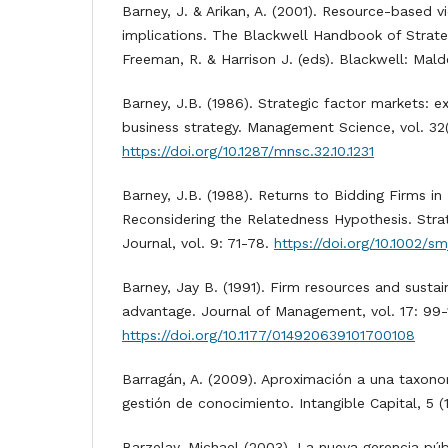
Barney, J. & Arikan, A. (2001). Resource-based v
implications. The Blackwell Handbook of Strate
Freeman, R. & Harrison J. (eds). Blackwell: Mald
Barney, J.B. (1986). Strategic factor markets: e
business strategy. Management Science, vol. 32(1
https://doi.org/10.1287/mnsc.32.10.1231
Barney, J.B. (1988). Returns to Bidding Firms in
Reconsidering the Relatedness Hypothesis. Str
Journal, vol. 9: 71-78.
https://doi.org/10.1002/
Barney, Jay B. (1991). Firm resources and susta
advantage. Journal of Management, vol. 17: 99-
https://doi.org/10.1177/014920639101700108
Barragán, A. (2009). Aproximación a una taxon
gestión de conocimiento. Intangible Capital, 5 (1
Barzelay, Michael (2003). La nueva gerencia pú