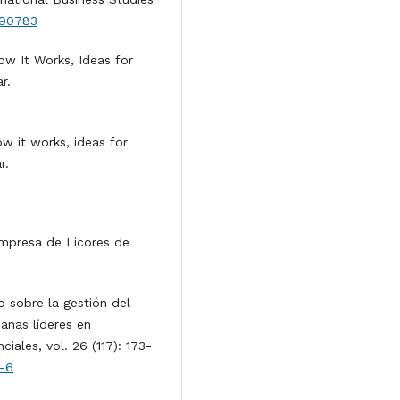
8490783
ow It Works, Ideas for
r.
ow it works, ideas for
r.
Empresa de Licores de
o sobre la gestión del
anas líderes en
iales, vol. 26 (117): 173-
0-6