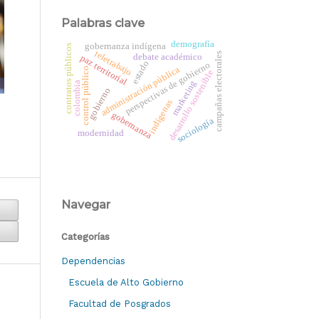
Palabras clave
demografía
gobernanza indígena
contratos públicos
teletrabajo
campañas electorales
debate académico
paz territorial
estado
perspectivas de gobierno
administración pública
control público
desarrollo sostenible
marketing
colombia
gobierno
indígenas
gobernanza
sociología
modernidad
Navegar
Categorías
Dependencias
Escuela de Alto Gobierno
Facultad de Posgrados