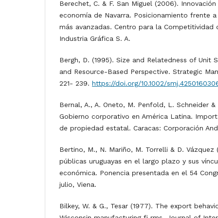
Berechet, C. & F. San Miguel (2006). Innovación
economía de Navarra. Posicionamiento frente a
más avanzadas. Centro para la Competitividad d
Industria Gráfica S. A.
Bergh, D. (1995). Size and Relatedness of Unit 
and Resource-Based Perspective. Strategic Man
221- 239.
https://doi.org/10.1002/smj.425016030
Bernal, A., A. Oneto, M. Penfold, L. Schneider & 
Gobierno corporativo en América Latina. Import
de propiedad estatal. Caracas: Corporación An
Bertino, M., N. Mariño, M. Torrelli & D. Vázquez
públicas uruguayas en el largo plazo y sus víncu
económica. Ponencia presentada en el 54 Congr
julio, Viena.
Bilkey, W. & G., Tesar (1977). The export behavi
Wisconsin manufacturing fi rms. Journal of Inte