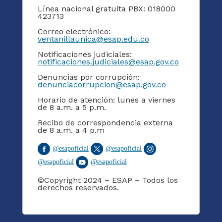
Línea nacional gratuita PBX: 018000
423713
Correo electrónico:
ventanillaunica@esap.edu.co
Notificaciones judiciales:
notificaciones.judiciales@esap.gov.co
Denuncias por corrupción:
denunciacorrupcion@esap.gov.co
Horario de atención: lunes a viernes
de 8 a.m. a 5 p.m.
Recibo de correspondencia externa
de 8 a.m. a 4 p.m
@
esapoficial
@
esapoficial
@
esapoficial
@
esapoficial
©Copyright 2024 – ESAP – Todos los
derechos reservados.