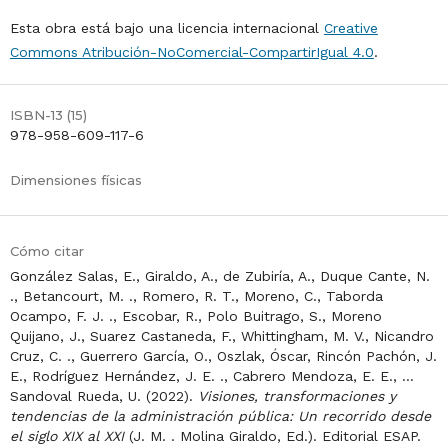
Esta obra está bajo una licencia internacional
Creative
Commons Atribución-NoComercial-CompartirIgual 4.0
.
ISBN-13 (15)
978-958-609-117-6
Dimensiones físicas
Cómo citar
González Salas, E., Giraldo, A., de Zubiría, A., Duque Cante, N.
., Betancourt, M. ., Romero, R. T., Moreno, C., Taborda
Ocampo, F. J. ., Escobar, R., Polo Buitrago, S., Moreno
Quijano, J., Suarez Castaneda, F., Whittingham, M. V., Nicandro
Cruz, C. ., Guerrero García, O., Oszlak, Óscar, Rincón Pachón, J.
E., Rodríguez Hernández, J. E. ., Cabrero Mendoza, E. E., …
Sandoval Rueda, U. (2022).
Visiones, transformaciones y
tendencias de la administración pública: Un recorrido desde
el siglo XIX al XXI
(J. M. . Molina Giraldo, Ed.). Editorial ESAP.