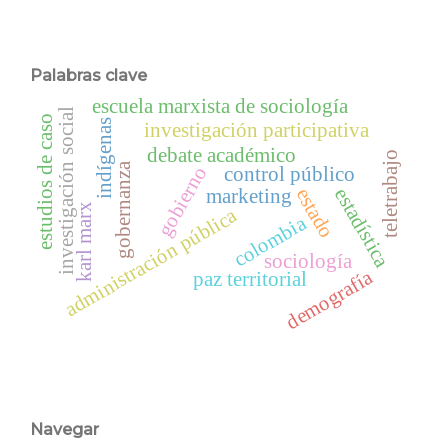
Palabras clave
escuela marxista de sociología
investigación social
estudios de caso
indígenas
investigación participativa
debate académico
teletrabajo
gobernanza
gobierno
control público
estadística
estado
marketing
karl marx
administración pública
colombia
sociología
demografía
paz territorial
Navegar