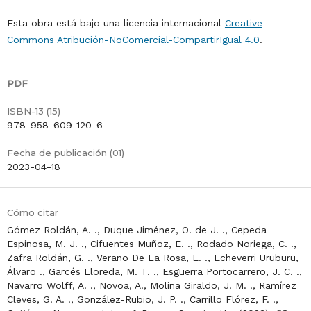
Esta obra está bajo una licencia internacional
Creative
Commons Atribución-NoComercial-CompartirIgual 4.0
.
PDF
ISBN-13 (15)
978-958-609-120-6
Fecha de publicación (01)
2023-04-18
Cómo citar
Gómez Roldán, A. ., Duque Jiménez, O. de J. ., Cepeda
Espinosa, M. J. ., Cifuentes Muñoz, E. ., Rodado Noriega, C. .,
Zafra Roldán, G. ., Verano De La Rosa, E. ., Echeverri Uruburu,
Álvaro ., Garcés Lloreda, M. T. ., Esguerra Portocarrero, J. C. .,
Navarro Wolff, A. ., Novoa, A., Molina Giraldo, J. M. ., Ramírez
Cleves, G. A. ., González-Rubio, J. P. ., Carrillo Flórez, F. .,