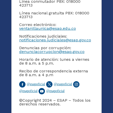
Linea conmutador PBX: 018000
423713
Línea nacional gratuita PBX: 018000
423713
Correo electrónico:
ventanillaunica@esap.edu.co
Notificaciones judiciales:
notificaciones.judiciales@esap.gov.co
Denuncias por corrupción:
denunciacorrupcion@esap.gov.co
Horario de atención: lunes a viernes
de 8 a.m. a 5 p.m.
Recibo de correspondencia externa
de 8 a.m. a 4 p.m
@
esapoficial
@
esapoficial
@
esapoficial
@
esapoficial
©Copyright 2024 – ESAP – Todos los
derechos reservados.